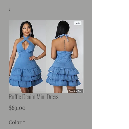
Ruffle Denim Mini Dress
Price
$69.00
Color
*