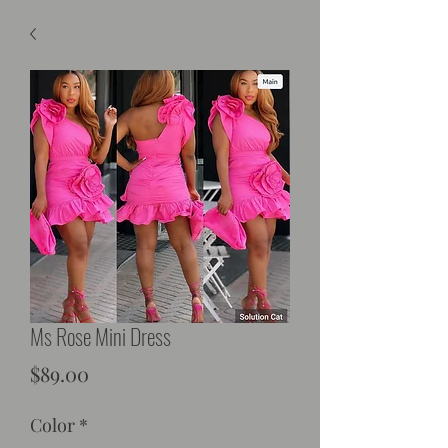
Ms Rose Mini Dress
Price
$89.00
Color
*